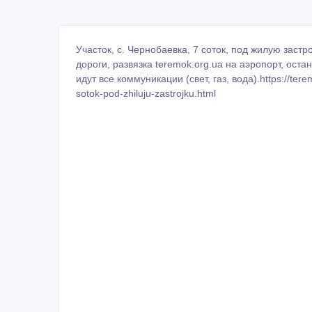
Участок, с. Чернобаевка, 7 соток, под жилую заст
дороги, развязка teremok.org.ua на аэропорт, ост
идут все коммуникации (свет, газ, вода).https://te
sotok-pod-zhiluju-zastrojku.html