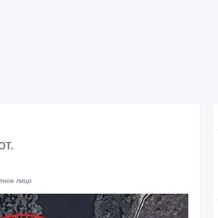
от.
тное лицо